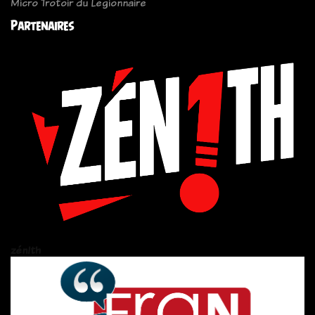
Micro Trotoir du Legionnaire
Partenaires
zén!th