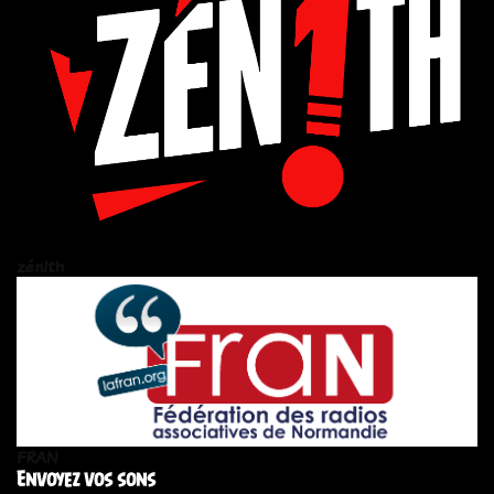
zén!th
FRAN
Envoyez vos sons