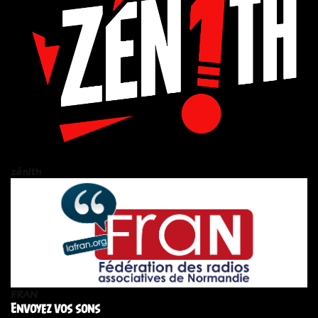
zén!th
FRAN
Envoyez vos sons