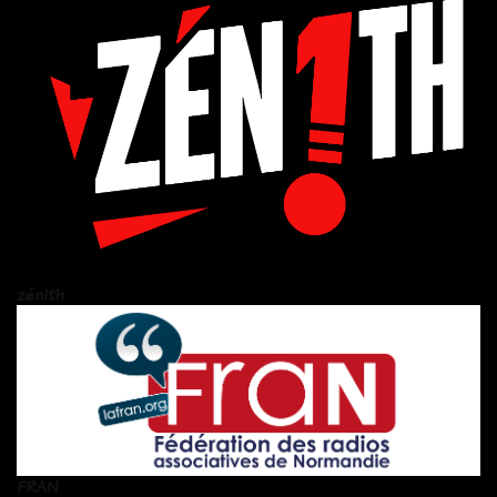
zén!th
FRAN