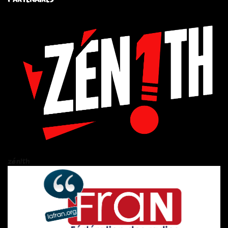
zén!th