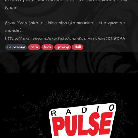
lyrics
Frico Yves Labelle - Nisa-nisa (Ile maurice – Musiques du
monde) :
https://lexpress.mu/s/article/chanteur-enchant%C3%A9
La cabane
rock
funk
groovy
chill