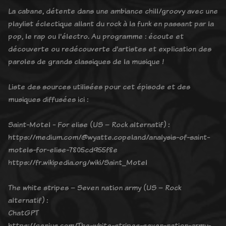
La cabane, détente dans une ambiance chill/groovy avec une
playlist éclectique allant du rock à la funk en passant par la
pop, le rap ou l'électro. Au programme : écoute et
découverte ou redécouverte d'artistes et explication des
paroles de grands classiques de la musique !
Liste des sources utilisées pour cet épisode et des
musiques diffusées ici :
Saint-Motel - For elise (US – Rock alternatif) :
https://medium.com/@wyatte.copeland/analysis-of-saint-
motels-for-elise-7805cd955f8e
https://fr.wikipedia.org/wiki/Saint_Motel
The white stripes – Seven nation army (US – Rock
alternatif) :
ChatGPT
https://genius.com/The-white-stripes-seven-nation-army-