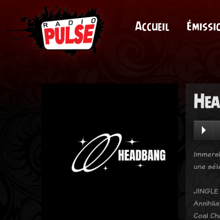
Accueil
Émissi
Hea
Immersi
une sél
JINGLE
Annihila
Coal Ch