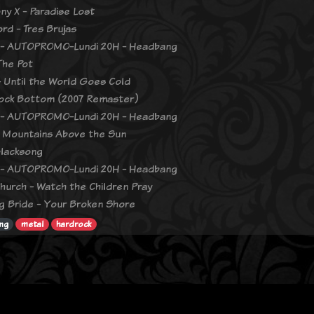
y X - Paradise Lost
rd - Tres Brujas
 - AUTOPROMO-Lundi 20H - Headbang
The Pot
 - Until the World Goes Cold
ock Bottom (2007 Remaster)
 - AUTOPROMO-Lundi 20H - Headbang
- Mountains Above the Sun
Blacksong
 - AUTOPROMO-Lundi 20H - Headbang
hurch - Watch the Children Pray
g Bride - Your Broken Shore
ng
metal
hardrock