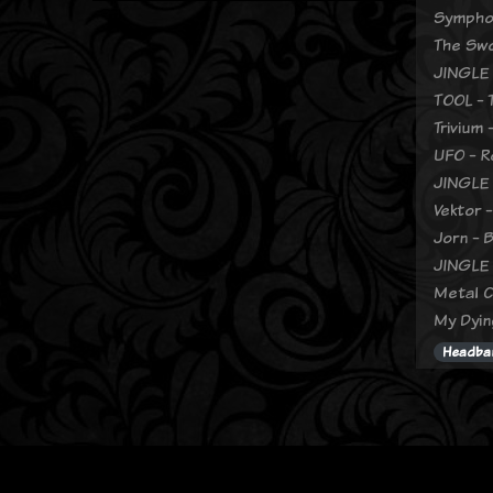
Symphon
The Swo
JINGLE
TOOL - 
Trivium
UFO - R
JINGLE
Vektor 
Jorn - 
JINGLE
Metal C
My Dyin
Headba