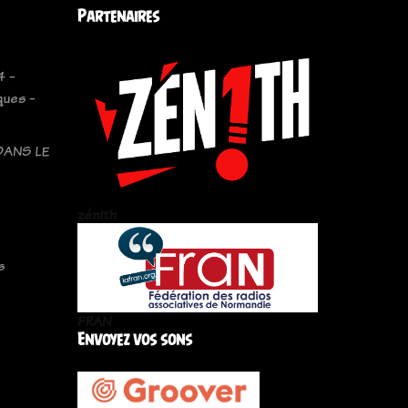
Partenaires
4 -
ques -
DANS LE
zén!th
s
FRAN
Envoyez vos sons