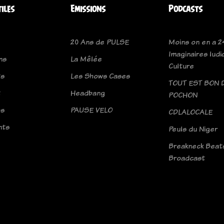
tiles
Emissions
Podcasts
20 Ans de PULSE
Moins on en a 2
Imaginaires ludi
ns
La Mêlée
Culture
ts
Les Shows Cases
TOUT EST BON 
t
Headbang
POCHON
os
PAUSE VELO
CDLALOCALE
nts
Peuls du Niger
Breakneck Beat
Broadcast