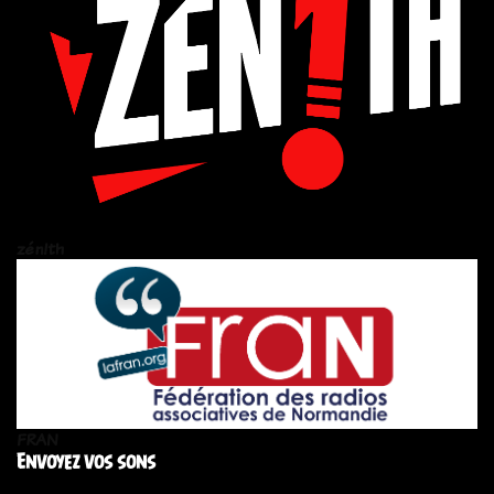
zén!th
FRAN
Envoyez vos sons