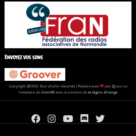
FRAN
Envoyez vos sons
Copyright ©
2026 Tout droits réservés | Réalisé avec
par
Zy
sur un
template de
Colorlib
avec le soutien de
la légion étrange