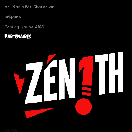
Art Sonic Feu Chaterton
origamix
Feeling House #103
Partenaires
zén!th