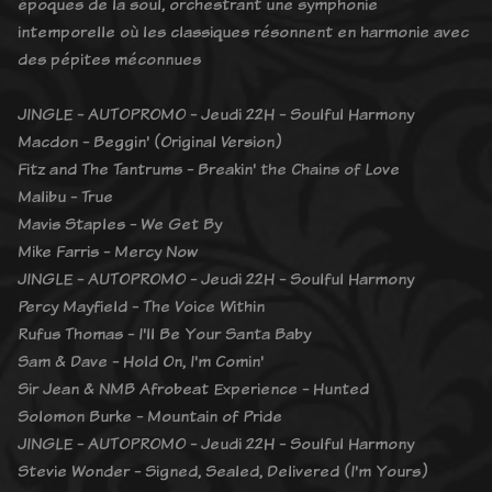
époques de la soul, orchestrant une symphonie
intemporelle où les classiques résonnent en harmonie avec
des pépites méconnues
JINGLE - AUTOPROMO - Jeudi 22H - Soulful Harmony
Macdon - Beggin' (Original Version)
Fitz and The Tantrums - Breakin' the Chains of Love
Malibu - True
Mavis Staples - We Get By
Mike Farris - Mercy Now
JINGLE - AUTOPROMO - Jeudi 22H - Soulful Harmony
Percy Mayfield - The Voice Within
Rufus Thomas - I'll Be Your Santa Baby
Sam & Dave - Hold On, I'm Comin'
Sir Jean & NMB Afrobeat Experience - Hunted
Solomon Burke - Mountain of Pride
JINGLE - AUTOPROMO - Jeudi 22H - Soulful Harmony
Stevie Wonder - Signed, Sealed, Delivered (I'm Yours)