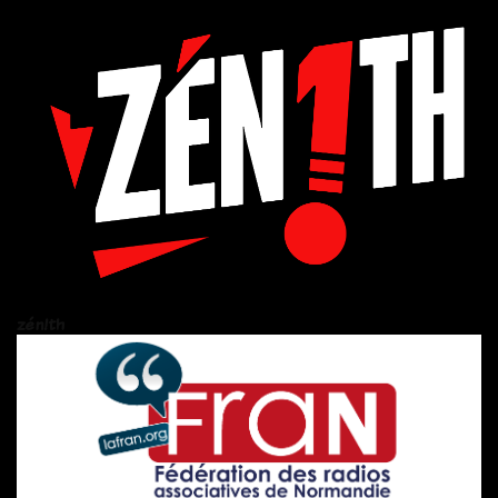
zén!th