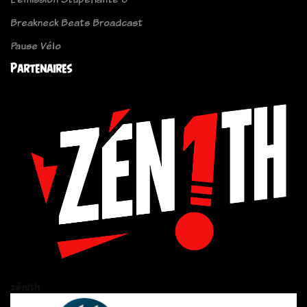
Breakneck Beats Broadcast
Pause Vélo
Partenaires
zén!th