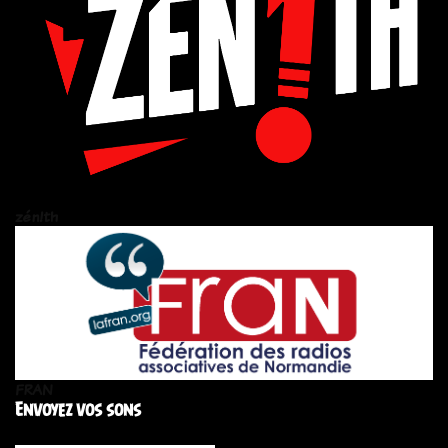
zén!th
FRAN
Envoyez vos sons