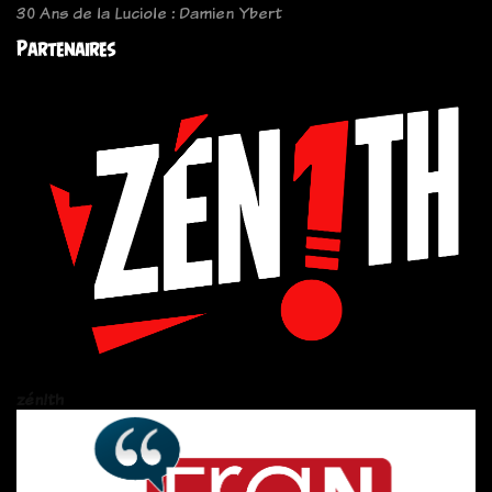
30 Ans de la Luciole : Damien Ybert
Partenaires
zén!th