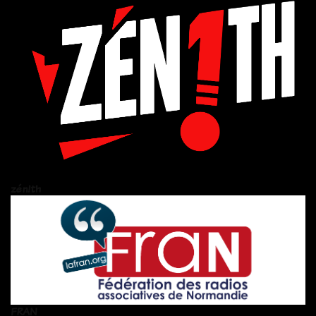
zén!th
FRAN