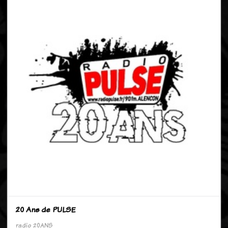
20 Ans de PULSE
radio
20ANS