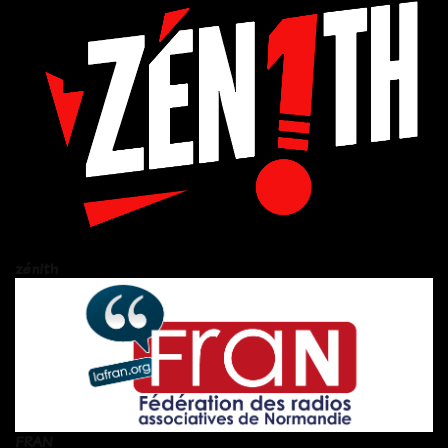
zén!th
FRAN