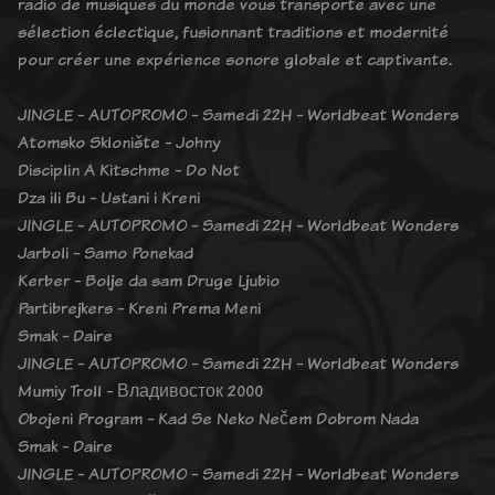
radio de musiques du monde vous transporte avec une
sélection éclectique, fusionnant traditions et modernité
pour créer une expérience sonore globale et captivante.
JINGLE - AUTOPROMO - Samedi 22H - Worldbeat Wonders
Atomsko Sklonište - Johny
Disciplin A Kitschme - Do Not
Dza ili Bu - Ustani i Kreni
JINGLE - AUTOPROMO - Samedi 22H - Worldbeat Wonders
Jarboli - Samo Ponekad
Kerber - Bolje da sam Druge Ljubio
Partibrejkers - Kreni Prema Meni
Smak - Daire
JINGLE - AUTOPROMO - Samedi 22H - Worldbeat Wonders
Mumiy Troll - Владивосток 2000
Obojeni Program - Kad Se Neko Nečem Dobrom Nada
Smak - Daire
JINGLE - AUTOPROMO - Samedi 22H - Worldbeat Wonders