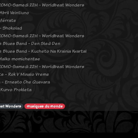
OMO-Samedi 22H - Worldbeat Wonders
Abril Veintiuno
Aférrate
- Shokolad
OMO-Samedi 22H - Worldbeat Wonders
 Blues Band - Den Sled Den
 Blues Band - Kucheto Na Krainia Kvartal
Malko momichentse
OMO-Samedi 22H - Worldbeat Wonders
te - Rok V Minalo Vreme
 - Ernesto Che Quevara
- Kurvo Prokleta
eat Wonders
musiques du monde