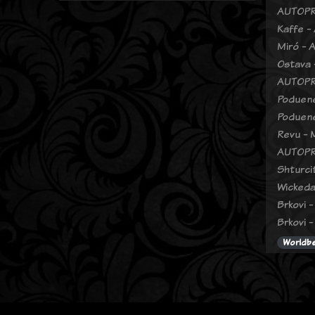
AUTOPR
Kaffe - 
Miró - 
Ostava 
AUTOPR
Poduene
Poduene
Revu - 
AUTOPR
Shturci
Wickeda
Brkovi 
Brkovi -
Worldb