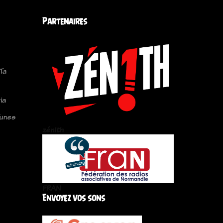
Partenaires
Ta
ia
Tunes
zén!th
FRAN
Envoyez vos sons