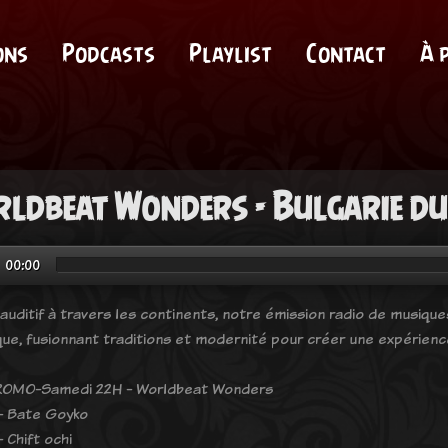
ons
Podcasts
Playlist
Contact
À 
ldbeat Wonders - Bulgarie du
00:00
auditif à travers les continents, notre émission radio de musiq
que, fusionnant traditions et modernité pour créer une expérienc
OMO-Samedi 22H - Worldbeat Wonders
 - Bate Goyko
- Chift ochi