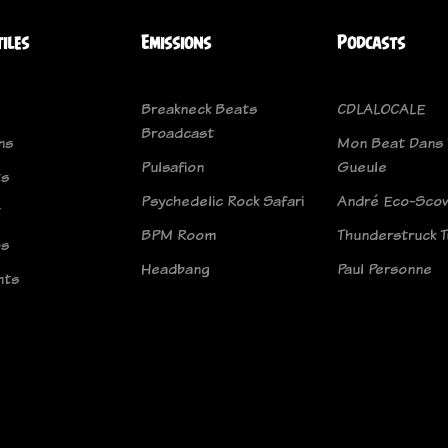
tiles
Emissions
Podcasts
Breakneck Beats
CDLALOCALE
Broadcast
ns
Mon Beat Dans 
Pulsafion
Gueule
ts
Psychedelic Rock Safari
André Eco-Scov
t
BPM Room
Thunderstruck 
os
Headbang
Paul Personne
nts