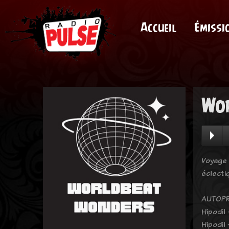
Accueil
Émissi
Wor
Voyage 
éclecti
AUTOPR
Hipodil
Hipodil 