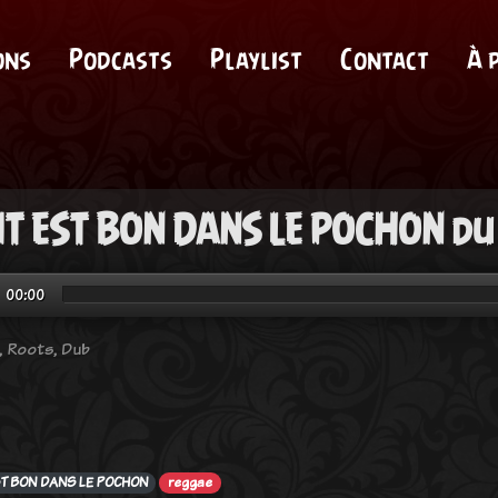
ons
Podcasts
Playlist
Contact
À 
T EST BON DANS LE POCHON du
00:00
 Roots, Dub
ST BON DANS LE POCHON
reggae