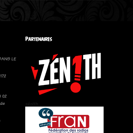
Partenaires
DANS LE
172
 02
 de
zén!th
e