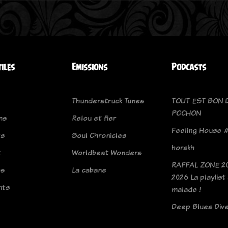
tiles
Emissions
Podcasts
Thunderstruck Tunes
TOUT EST BON 
POCHON
ns
Relou et fier
Feeling House #
ts
Soul Chronicles
horskh
t
Worldbeat Wonders
RAFFAL ZONE 20
os
La cabane
2026 La playlist
nts
malade !
Deep Blues Div