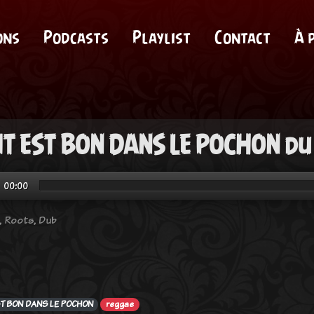
ons
Podcasts
Playlist
Contact
À 
T EST BON DANS LE POCHON du
00:00
 Roots, Dub
ST BON DANS LE POCHON
reggae