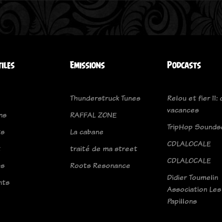
tiles
Emissions
Podcasts
Thunderstruck Tunes
Relou et fier 11: 
vacances
ns
RAFFAL ZONE
TripHop Sounds
ts
La cabane
CDLALOCALE
t
traité de ma street
CDLALOCALE
os
Roots Resonance
Didier Toumelin
nts
Association Les
Papillons