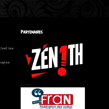
Partenaires
c'est les
capes
zén!th