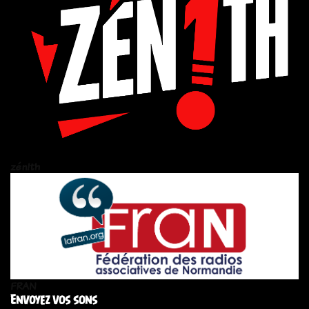
zén!th
FRAN
Envoyez vos sons