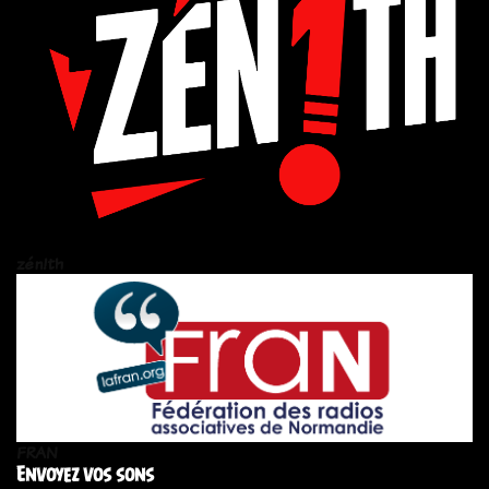
zén!th
FRAN
Envoyez vos sons