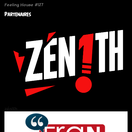
Feeling House #127
Partenaires
zén!th