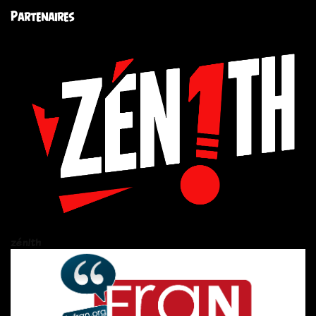
Partenaires
zén!th