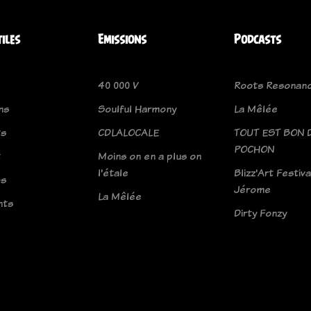
tiles
Emissions
Podcasts
40 000 V
Roots Resonan
ns
Soulful Harmony
La Mêlée
ts
CDLALOCALE
TOUT EST BON 
POCHON
t
Moins on en a plus on
l'étale
Blizz'Art Festiva
os
Jérome
La Mêlée
nts
Dirty Fonzy