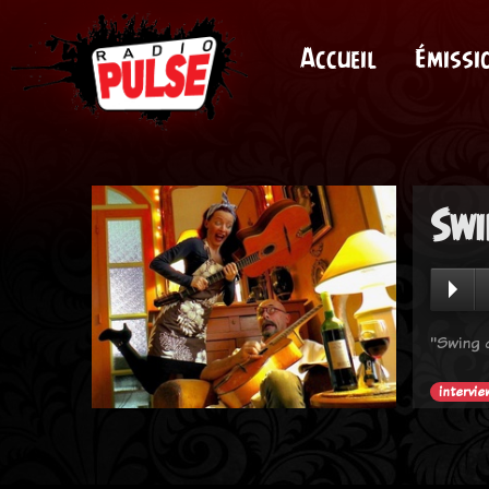
Accueil
Émissi
Swi
"Swing 
intervie