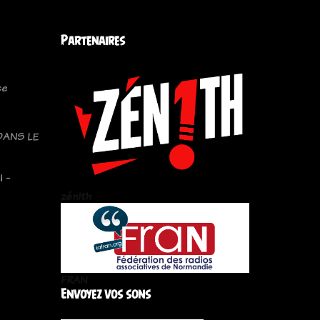
Partenaires
ce
DANS LE
l -
zén!th
FRAN
Envoyez vos sons