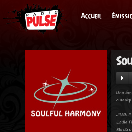
Accueil
Émissi
Sou
Une émi
classiq
JINGLE 
Eddie F
Electro