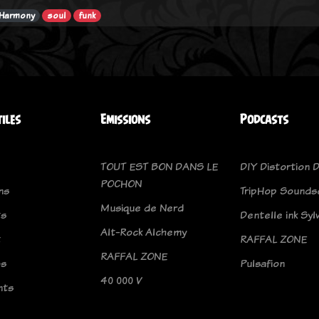
 Harmony
soul
funk
tiles
Emissions
Podcasts
TOUT EST BON DANS LE
DIY Distortion D
POCHON
ns
TripHop Sounds
Musique de Nerd
ts
Dentelle ink Syl
Alt-Rock Alchemy
t
RAFFAL ZONE
RAFFAL ZONE
os
Pulsafion
40 000 V
nts