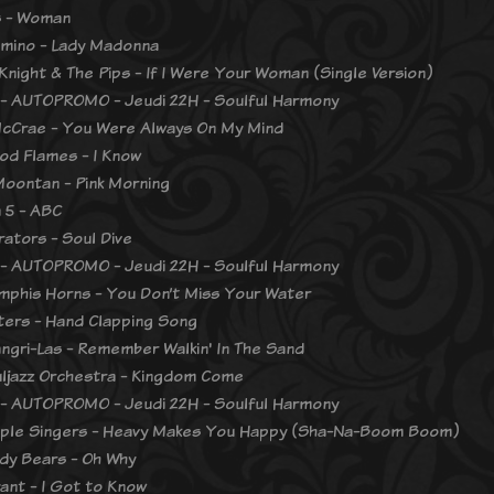
s - Woman
mino - Lady Madonna
Knight & The Pips - If I Were Your Woman (Single Version)
- AUTOPROMO - Jeudi 22H - Soulful Harmony
cCrae - You Were Always On My Mind
od Flames - I Know
Moontan - Pink Morning
 5 - ABC
rators - Soul Dive
- AUTOPROMO - Jeudi 22H - Soulful Harmony
phis Horns - You Don’t Miss Your Water
ers - Hand Clapping Song
ngri-Las - Remember Walkin' In The Sand
ljazz Orchestra - Kingdom Come
- AUTOPROMO - Jeudi 22H - Soulful Harmony
ple Singers - Heavy Makes You Happy (Sha-Na-Boom Boom)
dy Bears - Oh Why
ant - I Got to Know