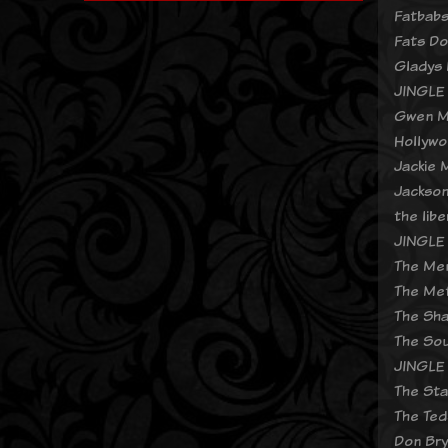
Fatbab
Fats Do
Gladys 
JINGLE 
Gwen M
Hollywo
Jackie 
Jackson
the libe
JINGLE 
The Mem
The Met
The Sha
The Sou
JINGLE 
The Sta
The Ted
Don Bry