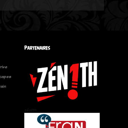
Partenaires
rive
capes
vain
zén!th