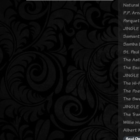
Natural
P.P. Ar
Parquet
JINGLE 
Samanth
Samba 
St. Pau
The Ast
The Exc
JINGLE 
The Hi-
The Poe
The Swe
JINGLE 
The Tra
Willie 
Albert 
Soul Ch