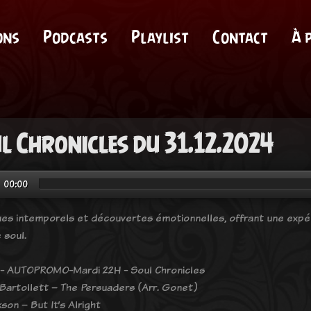
ons
Podcasts
Playlist
Contact
À 
l Chronicles du 31.12.2024
00:00
ues intemporels et découvertes émotionnelles, offrant une expér
 soul.
- AUTOPROMO-Mardi 22H - Soul Chronicles
 Bartollett – The Persuaders (Arr. Gonet)
kson – But It’s Alright