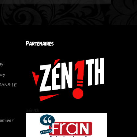
Partenaires
my
sey
DANS LE
zén!th
amiser