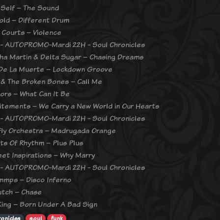
 Self – The Sound
nold – Different Drum
 Courts – Violence
- AUTOPROMO-Mardi 22H - Soul Chronicles
a Martin & Delta Sugar – Chasing Dreams
De La Muerte – Lockdown Groove
l & The Broken Bones – Call Me
ors – What Can It Be
itements – We Carry a New World in Our Hearts
- AUTOPROMO-Mardi 22H - Soul Chronicles
Fly Orchestra – Madrugada Orange
ts Of Rhythm – Plus Plus
et Inspirations – Why Marry
- AUTOPROMO-Mardi 22H - Soul Chronicles
mmps – Disco Inferno
Hutch – Chase
King – Born Under A Bad Sign
ronicles
soul
funk