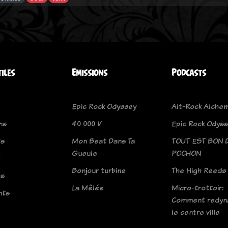
tiles
Emissions
Podcasts
Epic Rock Odyssey
Alt-Rock Alche
ns
40 000 V
Epic Rock Odys
ts
Mon Beat Dans Ta
TOUT EST BON 
Gueule
POCHON
t
Bonjour turbine
The High Reeds
os
La Mêlée
Micro-trottoir:
nts
Comment redyn
le centre ville