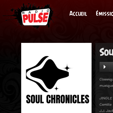
Accueil
Émissi
Sou
Classiq
musique
JINGLE 
Camille
J.J. Jac