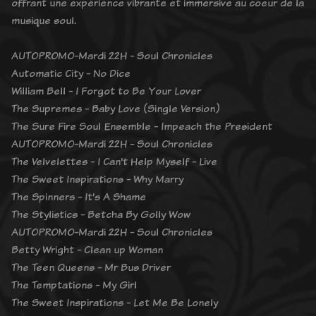
offrant une expérience vibrante et immersive au coeur de la
musique soul.
AUTOPROMO-Mardi 22H - Soul Chronicles
Automatic City - No Dice
William Bell - I Forgot to Be Your Lover
The Supremes - Baby Love (Single Version)
The Sure Fire Soul Ensemble - Impeach the President
AUTOPROMO-Mardi 22H - Soul Chronicles
The Velvelettes - I Can't Help Myself - Live
The Sweet Inspirations - Why Marry
The Spinners - It's A Shame
The Stylistics - Betcha By Golly Wow
AUTOPROMO-Mardi 22H - Soul Chronicles
Betty Wright - Clean up Woman
The Teen Queens - Mr Bus Driver
The Temptations - My Girl
The Sweet Inspirations - Let Me Be Lonely