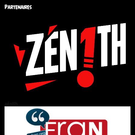
Partenaires
zén!th