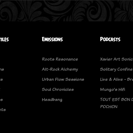
tiles
Emissions
Podcasts
Roots Resonance
Xavier Art Sonic
ns
Alt-Rock Alchemy
Solitary Confin
ts
Urban Flow Sessions
Live & Alive - B
t
Soul Chronicles
Mungo's Hifi
os
Headbang
TOUT EST BON 
POCHON
nts