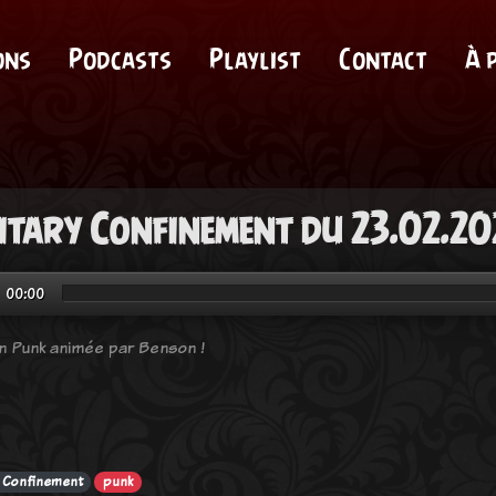
ons
Podcasts
Playlist
Contact
À 
itary Confinement du 23.02.20
00:00
n Punk animée par Benson !
y Confinement
punk