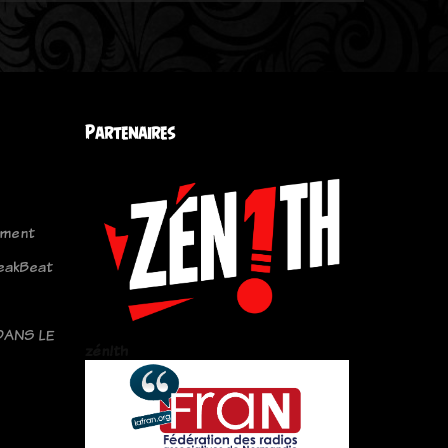
Partenaires
ement
reakBeat
DANS LE
zén!th