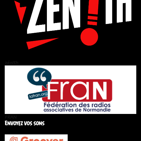
zén!th
FRAN
Envoyez vos sons