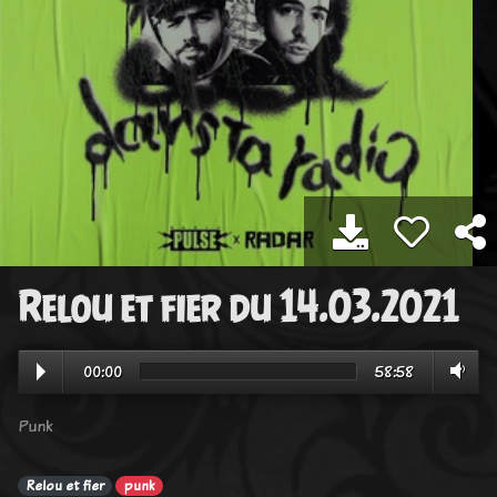
Relou et fier du 14.03.2021
00:00
58:58
Punk
Relou et fier
punk