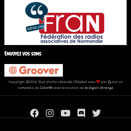
FRAN
Envoyez vos sons
Copyright ©
2026 Tout droits réservés | Réalisé avec
par
Zy
sur un
template de
Colorlib
avec le soutien de
la légion étrange