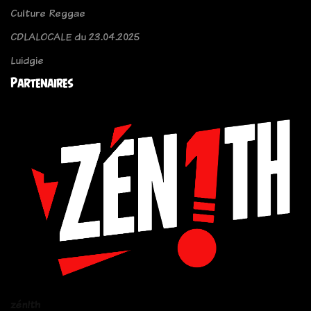
Culture Reggae
CDLALOCALE du 23.04.2025
Luidgie
Partenaires
zén!th