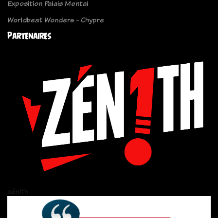
Exposition Palais Mental
Worldbeat Wonders - Chypre
Partenaires
zén!th