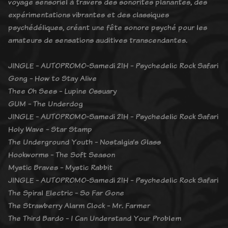
voyage sensoriel à travers des sonorités planantes, des
expérimentations vibrantes et des classiques
psychédéliques, créant une fête sonore psyché pour les
amateurs de sensations auditives transcendantes.
JINGLE - AUTOPROMO-Samedi 21H - Psychedelic Rock Safari
Gong - How to Stay Alive
Thee Oh Sees - Lupine Ossuary
GUM - The Underdog
JINGLE - AUTOPROMO-Samedi 21H - Psychedelic Rock Safari
Holy Wave - Star Stamp
The Underground Youth - Nostalgia’s Glass
Hookworms - The Soft Season
Mystic Braves - Mystic Rabbit
JINGLE - AUTOPROMO-Samedi 21H - Psychedelic Rock Safari
The Spiral Electric - So Far Gone
The Strawberry Alarm Clock - Mr. Farmer
The Third Bardo - I Can Understand Your Problem