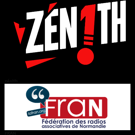
zén!th
FRAN