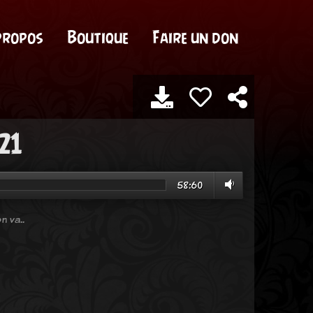
propos
Boutique
Faire un don
21
58:60
n va..