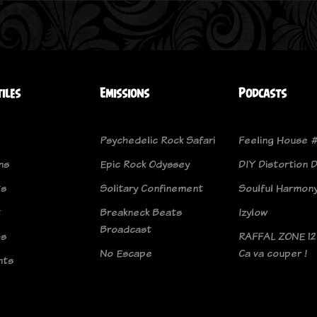
tiles
Emissions
Podcasts
Psychedelic Rock Safari
Feeling House #
ns
Epic Rock Odyssey
DIY Distortion D
ts
Solitary Confinement
Soulful Harmon
t
Breakneck Beats
Izylow
Broadcast
os
RAFFAL ZONE 12 
No Escape
Ca va couper !
nts