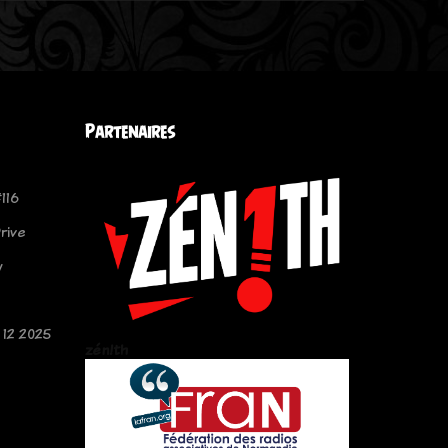
Partenaires
116
rive
y
12 2025
zén!th