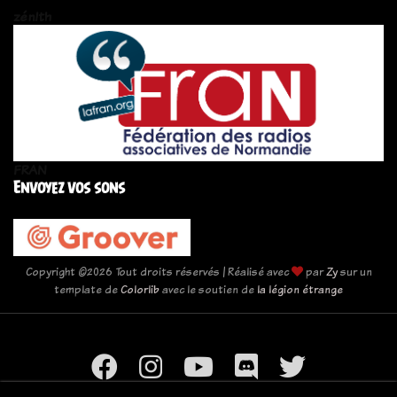
zén!th
FRAN
Envoyez vos sons
Copyright ©
2026 Tout droits réservés | Réalisé avec
par
Zy
sur un
template de
Colorlib
avec le soutien de
la légion étrange