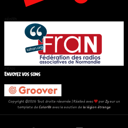
zén!th
FRAN
Envoyez vos sons
Copyright ©
2026 Tout droits réservés | Réalisé avec
par
Zy
sur un
template de
Colorlib
avec le soutien de
la légion étrange