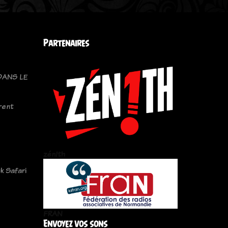
Partenaires
DANS LE
rent
zén!th
k Safari
FRAN
Envoyez vos sons