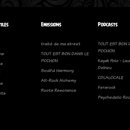
tiles
Emissions
Podcasts
traité de ma street
TOUT EST BON 
POCHON
ns
TOUT EST BON DANS LE
POCHON
Kayak Polo - Lau
ts
Debieu
Soulful Harmony
t
CDLALOCALE
Alt-Rock Alchemy
os
Ferarock
Roots Resonance
nts
Psychedelic Roc