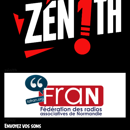
zén!th
FRAN
Envoyez vos sons