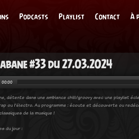
ons
Podcasts
Playlist
Contact
À 
cabane #33 du 27.03.2024
00:00
ne, détente dans une ambiance chill/groovy avec une playlist éclec
 rap ou l'électro. Au programme : écoute et découverte ou redéco
classiques de la musique !
es du jour :