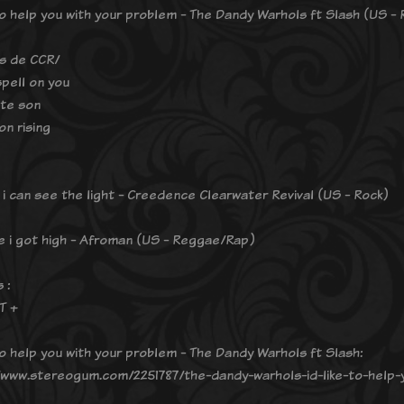
 to help you with your problem - The Dandy Warhols ft Slash (US - 
ts de CCR/
spell on you
te son
n rising
 i can see the light - Creedence Clearwater Revival (US - Rock)
 i got high - Afroman (US - Reggae/Rap)
 :
T +
 to help you with your problem - The Dandy Warhols ft Slash:
/www.stereogum.com/2251787/the-dandy-warhols-id-like-to-help-