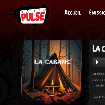
Accueil
Émissi
La 
La caba
pop, le
grands 
Les titr