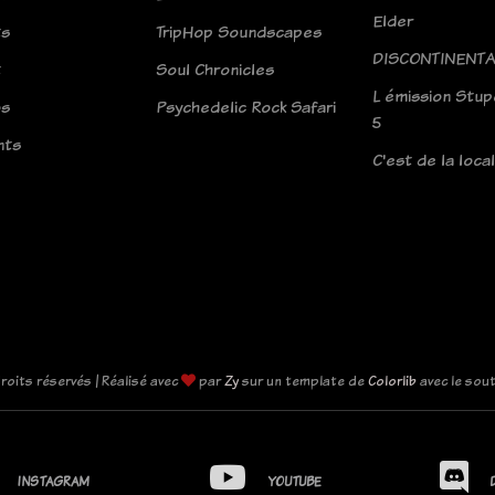
Elder
ts
TripHop Soundscapes
DISCONTINENTA
t
Soul Chronicles
L émission Stup
os
Psychedelic Rock Safari
5
nts
C'est de la loca
roits réservés | Réalisé avec
par
Zy
sur un template de
Colorlib
avec le sou
INSTAGRAM
YOUTUBE