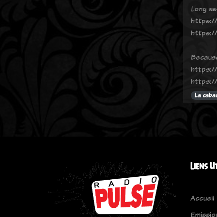
Long as 
https:/
https:/
Because
https://
https:/
La caba
Liens U
Accueil
Emissio