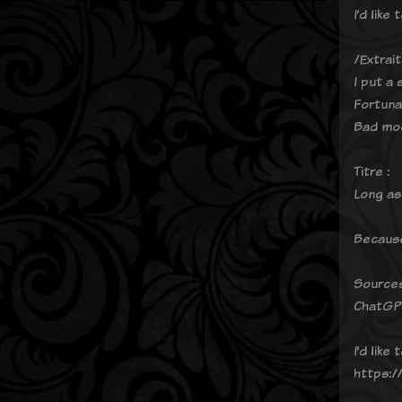
I’d like
/Extrai
I put a 
Fortuna
Bad moo
Titre :
Long as
Because
Sources
ChatGP
I’d like
https:/