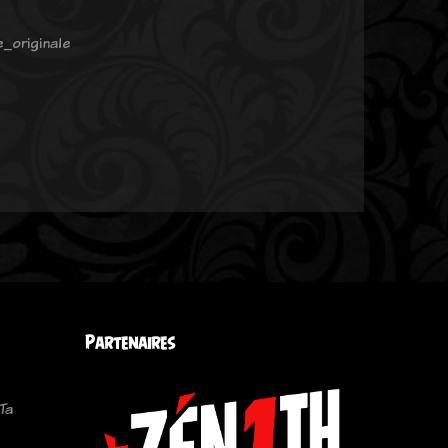
e_originale
Partenaires
Ta