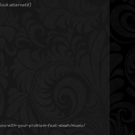
Rock alternatif)
you-with-your-problem-feat-slash/music/