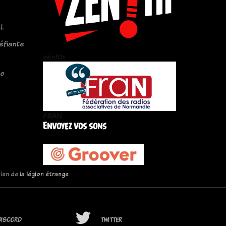
L
éfiante
zén!th
le
FRAN
Envoyez vos sons
tien de
la légion étrange
DISCORD
TWITTER