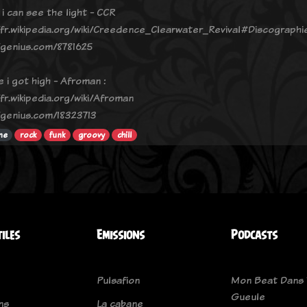
i can see the light - CCR
/fr.wikipedia.org/wiki/Creedence_Clearwater_Revival#Discographi
/genius.com/8781625
 i got high - Afroman :
fr.wikipedia.org/wiki/Afroman
/genius.com/18323713
ne
rock
funk
groovy
chill
tiles
Emissions
Podcasts
Pulsafion
Mon Beat Dans 
Gueule
ns
La cabane