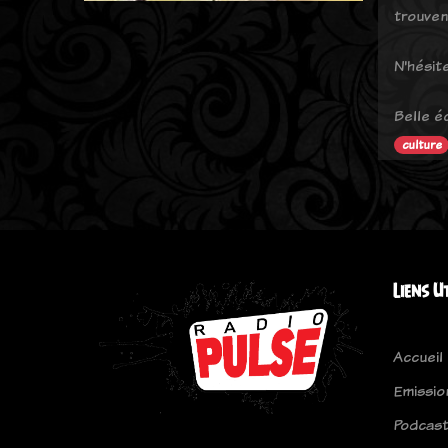
trouven
N'hésit
Belle é
culture
Liens U
Accueil
Emissio
Podcas