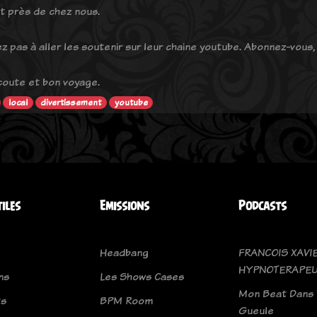
t près de chez nous.
ez pas à aller les soutenir sur leur chaine youtube. Abonnez-vous
coute et bon voyage.
local
divertissement
youtube
tiles
Emissions
Podcasts
Headbang
FRANCOIS XAVI
HYPNOTERAPE
ns
Les Shows Cases
Mon Beat Dans 
ts
BPM Room
Gueule