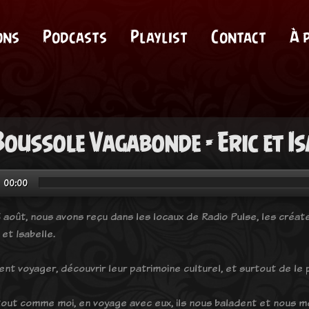
ons
Podcasts
Playlist
Contact
À 
Boussole Vagabonde - Eric et I
00:00
5 août, nous avons reçu dans les locaux de Radio Pulse, les créa
 et Isabelle.
rent voyager, découvrir leur patrimoine culturel, et surtout de le
tout comme moi, en voyage avec eux, ils nous baladent et nous mo