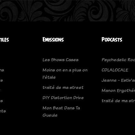
tiles
Emissions
Podcasts
Les Shows Cases
Psychedelic Roc
ns
Moins on en a plus on
CDLALOCALE
l'étale
ts
Jeanne - Estiv'a
traité de ma street
t
Manon Ergothé
DIY Distortion Drive
os
traité de ma st
Mon Beat Dans Ta
nts
Gueule