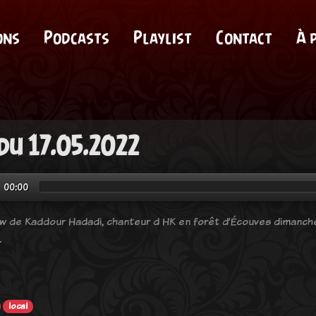
ons
Podcasts
Playlist
Contact
À 
du 17.05.2022
00:00
ew de Kaddour Hadadi, chanteur d HK en forêt d’Écouves dimanche 
.
local