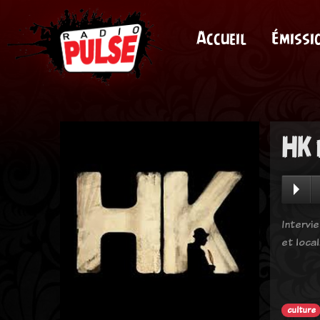
Accueil
Émissi
HK 
Intervi
et local
culture