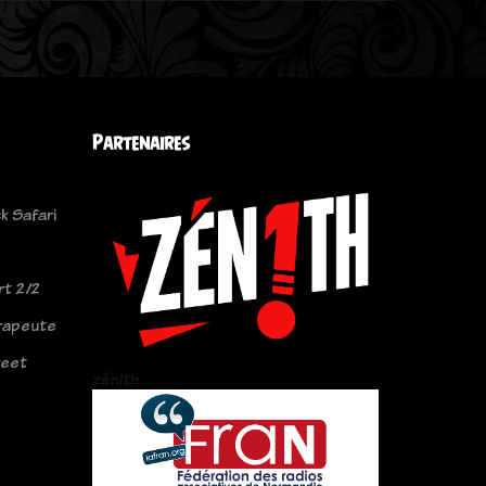
Partenaires
k Safari
rt 2/2
rapeute
reet
zén!th