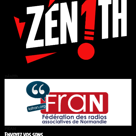
zén!th
FRAN
Envoyez vos sons