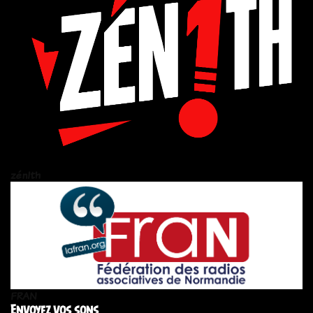
zén!th
FRAN
Envoyez vos sons