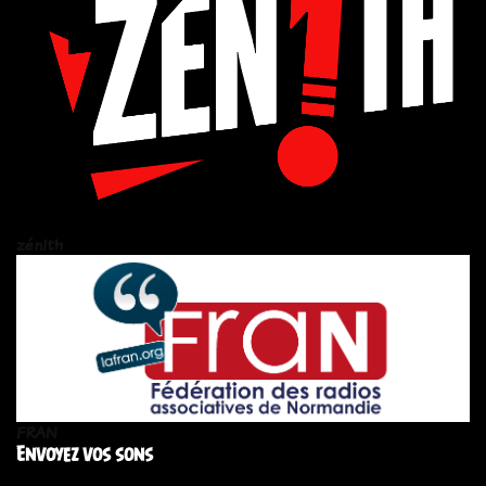
zén!th
FRAN
Envoyez vos sons