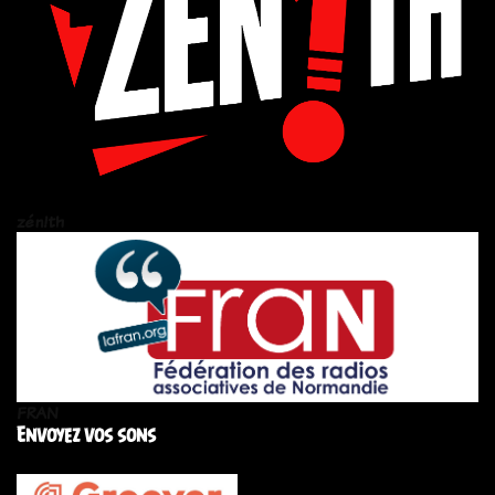
zén!th
FRAN
Envoyez vos sons