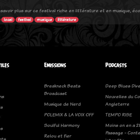
 savoir plus sur ce festival riche en littérature et en musique, é
local
festival
musique
littérature
tiles
Emissions
Podcasts
Breakneck Beats
Deep Blues Div
Broadcast
ns
Nouvelles du C
Musique de Nerd
Angleterre
ts
POLEMIX & LA VOIX OFF
TEMPO RISE
t
Soulful Harmony
Moins on en a 28
os
Passage - Cont
Relou et fier
nts