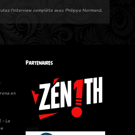
coutez l'interview complète avec Philippe Normand.
Partenaires
e
orona en
 - Le
es
zén!th