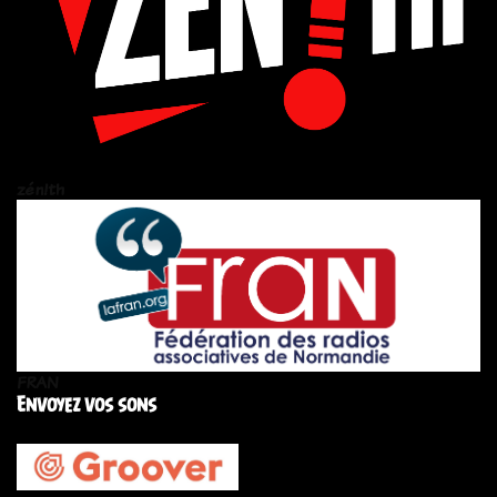
zén!th
FRAN
Envoyez vos sons