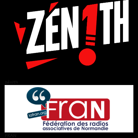
zén!th
FRAN