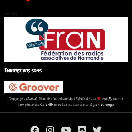
zén!th
FRAN
Envoyez vos sons
Copyright ©
2026 Tout droits réservés | Réalisé avec
par
Zy
sur un
template de
Colorlib
avec le soutien de
la légion étrange