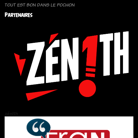
TOUT EST BON DANS LE POCHON
Partenaires
zén!th